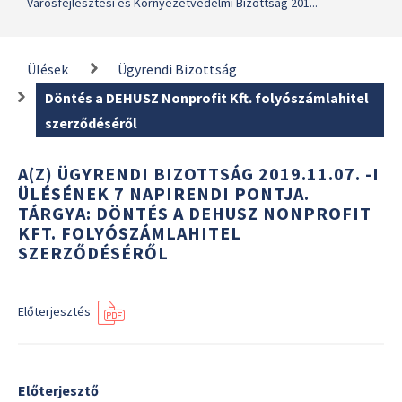
Városfejlesztési és Környezetvédelmi Bizottság 201...
Ülések
Ügyrendi Bizottság
Döntés a DEHUSZ Nonprofit Kft. folyószámlahitel
szerződéséről
A(Z) ÜGYRENDI BIZOTTSÁG 2019.11.07. -I
ÜLÉSÉNEK 7 NAPIRENDI PONTJA.
TÁRGYA: DÖNTÉS A DEHUSZ NONPROFIT
KFT. FOLYÓSZÁMLAHITEL
SZERZŐDÉSÉRŐL
Előterjesztés
Előterjesztő