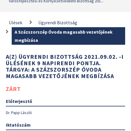
Városfejlesztési és Környezetvédelmi Bizottság 201...
Ülések
Ügyrendi Bizottság
A Százszorszép Óvoda magasabb vezetőjének
megbízása
A(Z) ÜGYRENDI BIZOTTSÁG 2021.09.02. -I
ÜLÉSÉNEK 9 NAPIRENDI PONTJA.
TÁRGYA: A SZÁZSZORSZÉP ÓVODA
MAGASABB VEZETŐJÉNEK MEGBÍZÁSA
ZÁRT
Előterjesztő
Dr. Papp László
Iktatószám