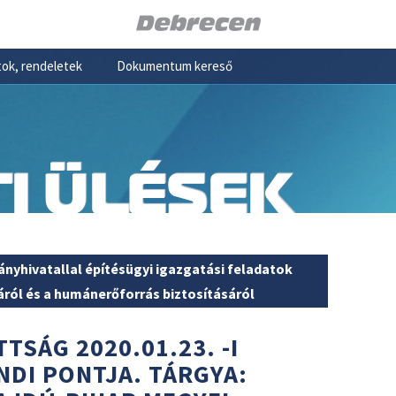
ok, rendeletek
Dokumentum kereső
I ÜLÉSEK
nyhivatallal építésügyi igazgatási feladatok
ról és a humánerőforrás biztosításáról
TSÁG 2020.01.23. -I
NDI PONTJA. TÁRGYA: