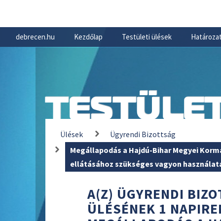
debrecen.hu
Kezdőlap
Testületi ülések
Határozat
TESTÜLET
Ülések
Ügyrendi Bizottság
Megállapodás a Hajdú-Bihar Megyei Kormá
ellátásához szükséges vagyon használatá
A(Z) ÜGYRENDI BIZOT
ÜLÉSÉNEK 1 NAPIRE