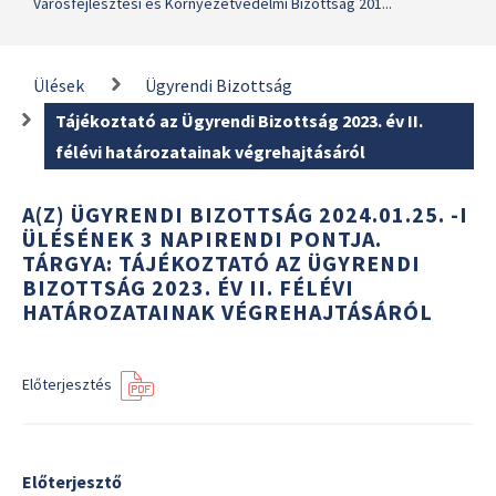
Városfejlesztési és Környezetvédelmi Bizottság 201...
Ülések
Ügyrendi Bizottság
Tájékoztató az Ügyrendi Bizottság 2023. év II.
félévi határozatainak végrehajtásáról
A(Z) ÜGYRENDI BIZOTTSÁG 2024.01.25. -I
ÜLÉSÉNEK 3 NAPIRENDI PONTJA.
TÁRGYA: TÁJÉKOZTATÓ AZ ÜGYRENDI
BIZOTTSÁG 2023. ÉV II. FÉLÉVI
HATÁROZATAINAK VÉGREHAJTÁSÁRÓL
Előterjesztés
Előterjesztő