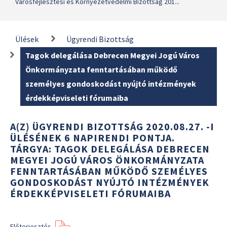
Városfejlesztési és Környezetvédelmi Bizottság 201...
Ülések
Ügyrendi Bizottság
Tagok delegálása Debrecen Megyei Jogú Város
Önkormányzata fenntartásában működő
személyes gondoskodást nyújtó intézmények
érdekképviseleti fórumaiba
A(Z) ÜGYRENDI BIZOTTSÁG 2020.08.27. -I
ÜLÉSÉNEK 6 NAPIRENDI PONTJA.
TÁRGYA: TAGOK DELEGÁLÁSA DEBRECEN
MEGYEI JOGÚ VÁROS ÖNKORMÁNYZATA
FENNTARTÁSÁBAN MŰKÖDŐ SZEMÉLYES
GONDOSKODÁST NYÚJTÓ INTÉZMÉNYEK
ÉRDEKKÉPVISELETI FÓRUMAIBA
Előterjesztés