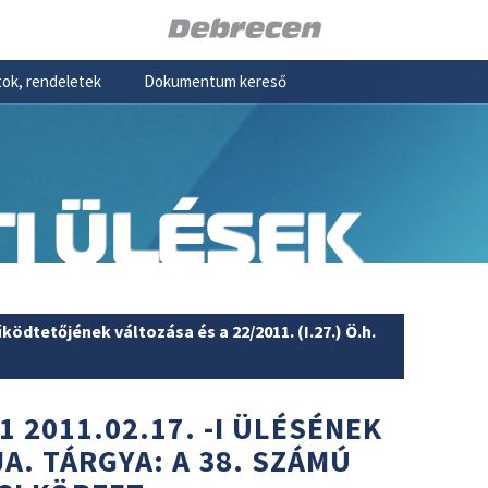
ok, rendeletek
Dokumentum kereső
I ÜLÉSEK
ödtetőjének változása és a 22/2011. (I.27.) Ö.h.
1 2011.02.17. -I ÜLÉSÉNEK
A. TÁRGYA: A 38. SZÁMÚ