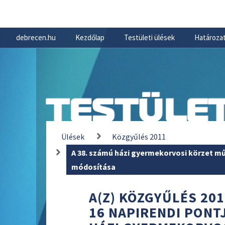
debrecen.hu
Kezdőlap
Testületi ülések
Határozat
TESTÜLET
Ülések
Közgyűlés 2011
A 38. számú házi gyermekorvosi körzet műk
módosítása
A(Z) KÖZGYŰLÉS 201
16 NAPIRENDI PONTJ