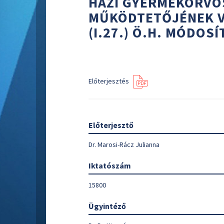
HÁZI GYERMEKORVO
MŰKÖDTETŐJÉNEK VÁ
(I.27.) Ö.H. MÓDOSÍ
Előterjesztés
Előterjesztő
Dr. Marosi-Rácz Julianna
Iktatószám
15800
Ügyintéző