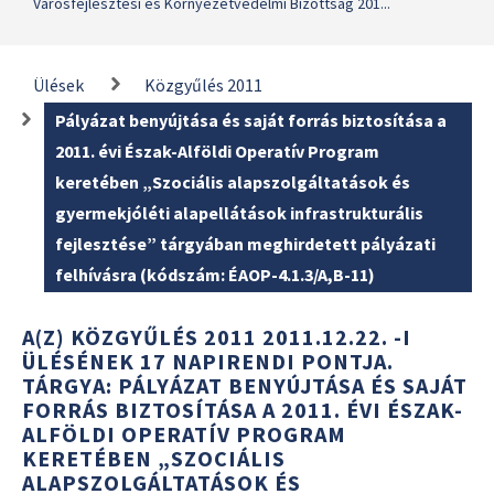
Városfejlesztési és Környezetvédelmi Bizottság 201...
Ülések
Közgyűlés 2011
Pályázat benyújtása és saját forrás biztosítása a
2011. évi Észak-Alföldi Operatív Program
keretében „Szociális alapszolgáltatások és
gyermekjóléti alapellátások infrastrukturális
fejlesztése” tárgyában meghirdetett pályázati
felhívásra (kódszám: ÉAOP-4.1.3/A,B-11)
A(Z) KÖZGYŰLÉS 2011 2011.12.22. -I
ÜLÉSÉNEK 17 NAPIRENDI PONTJA.
TÁRGYA: PÁLYÁZAT BENYÚJTÁSA ÉS SAJÁT
FORRÁS BIZTOSÍTÁSA A 2011. ÉVI ÉSZAK-
ALFÖLDI OPERATÍV PROGRAM
KERETÉBEN „SZOCIÁLIS
ALAPSZOLGÁLTATÁSOK ÉS