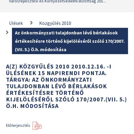
Városfejlesztési és Környezetvédelmi Bizottság 201...
Ülések
Közgyűlés 2010
Az önkormányzati tulajdonban lévő bérlakások
értékesítésre történő kijelöléséről szóló 170/2007.
(VII. 5.) Ö.h. módosítása
A(Z) KÖZGYŰLÉS 2010 2010.12.16. -I
ÜLÉSÉNEK 15 NAPIRENDI PONTJA.
TÁRGYA: AZ ÖNKORMÁNYZATI
TULAJDONBAN LÉVŐ BÉRLAKÁSOK
ÉRTÉKESÍTÉSRE TÖRTÉNŐ
KIJELÖLÉSÉRŐL SZÓLÓ 170/2007.(VII. 5.)
Ö.H. MÓDOSÍTÁSA
Előterjesztés