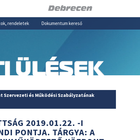
ok, rendeletek
Dokumentum kereső
I ÜLÉSEK
 Szervezeti és Működési Szabályzatának
TSÁG 2019.01.22. -I
NDI PONTJA. TÁRGYA: A