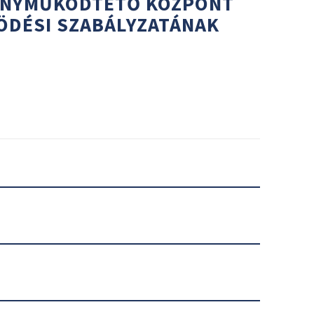
ÉNYMŰKÖDTETŐ KÖZPONT
ÖDÉSI SZABÁLYZATÁNAK