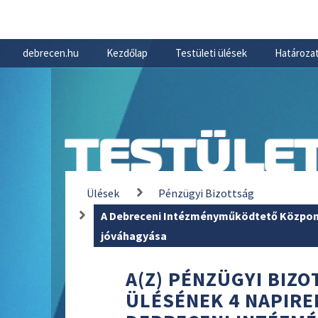
debrecen.hu
Kezdőlap
Testületi ülések
Határozat
TESTÜLET
Ülések
Pénzügyi Bizottság
A Debreceni Intézményműködtető Központ
jóváhagyása
A(Z) PÉNZÜGYI BIZOT
ÜLÉSÉNEK 4 NAPIRE