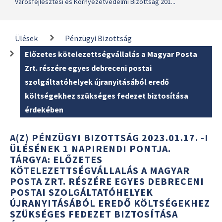
Városfejlesztési és Környezetvédelmi Bizottság 201...
Ülések
Pénzügyi Bizottság
Előzetes kötelezettségvállalás a Magyar Posta
Zrt. részére egyes debreceni postai
szolgáltatóhelyek újranyitásából eredő
költségekhez szükséges fedezet biztosítása
érdekében
A(Z) PÉNZÜGYI BIZOTTSÁG 2023.01.17. -I
ÜLÉSÉNEK 1 NAPIRENDI PONTJA.
TÁRGYA: ELŐZETES
KÖTELEZETTSÉGVÁLLALÁS A MAGYAR
POSTA ZRT. RÉSZÉRE EGYES DEBRECENI
POSTAI SZOLGÁLTATÓHELYEK
ÚJRANYITÁSÁBÓL EREDŐ KÖLTSÉGEKHEZ
SZÜKSÉGES FEDEZET BIZTOSÍTÁSA