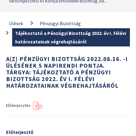
Városfejlesztési és Környezetvédelmi Bizottság 201...
Ülések
Pénzügyi Bizottság
Tájékoztató a Pénzügyi Bizottság 2022. év I. félévi
határozatainak végrehajtásáról
A(Z) PÉNZÜGYI BIZOTTSÁG 2022.08.16. -I
ÜLÉSÉNEK 5 NAPIRENDI PONTJA.
TÁRGYA: TÁJÉKOZTATÓ A PÉNZÜGYI
BIZOTTSÁG 2022. ÉV I. FÉLÉVI
HATÁROZATAINAK VÉGREHAJTÁSÁRÓL
Előterjesztés
Előterjesztő