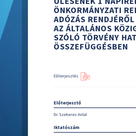
ÜLÉSÉNEK 1 NAPIRE
ÖNKORMÁNYZATI RE
ADÓZÁS RENDJÉRŐL 
AZ ÁLTALÁNOS KÖZI
SZÓLÓ TÖRVÉNY HA
ÖSSZEFÜGGÉSBEN
Előterjesztés
Előterjesztő
Dr. Szekeres Antal
Iktatószám