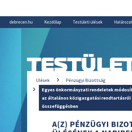
debrecen.hu
Kezdőlap
Testületi ülések
Határozat
TESTÜLET
Ülések
Pénzügyi Bizottság
Egyes önkormányzati rendeletek módosítá
az általános közigazgatási rendtartásról
összefüggésben
A(Z) PÉNZÜGYI BIZOT