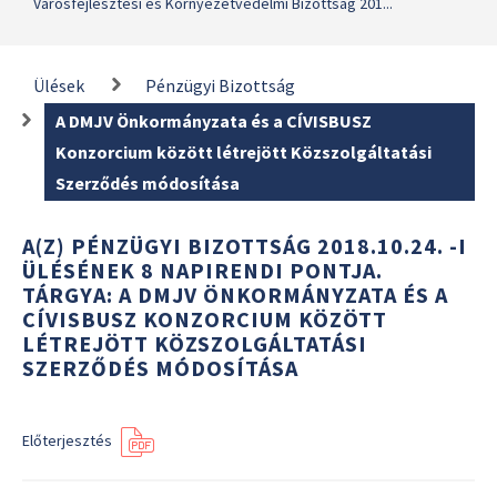
Városfejlesztési és Környezetvédelmi Bizottság 201...
Ülések
Pénzügyi Bizottság
A DMJV Önkormányzata és a CÍVISBUSZ
Konzorcium között létrejött Közszolgáltatási
Szerződés módosítása
A(Z) PÉNZÜGYI BIZOTTSÁG 2018.10.24. -I
ÜLÉSÉNEK 8 NAPIRENDI PONTJA.
TÁRGYA: A DMJV ÖNKORMÁNYZATA ÉS A
CÍVISBUSZ KONZORCIUM KÖZÖTT
LÉTREJÖTT KÖZSZOLGÁLTATÁSI
SZERZŐDÉS MÓDOSÍTÁSA
Előterjesztés