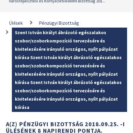
Városfejlesztési és Környezetvédelmi Bizottság 201...
Ülések
Pénzügyi Bizottság
Szent István királyt ábrázoló egészalakos
szobor/szoborkompozíció tervezésére és
kivitelezésére irányuló országos, nyílt pályázat
kiírása Szent István királyt ábrázoló egészalakos
szobor/szoborkompozíció tervezésére és
kivitelezésére irányuló országos, nyílt pályázat
kiírása Szent István királyt ábrázoló egészalakos
szobor/szoborkompozíció tervezésére és
kivitelezésére irányuló országos, nyílt pályázat
kiírása
A(Z) PÉNZÜGYI BIZOTTSÁG 2018.09.25. -I
ÜLÉSÉNEK 8 NAPIRENDI PONTJA.