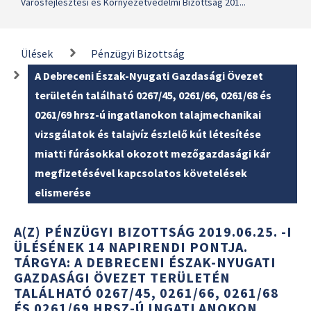
Városfejlesztési és Környezetvédelmi Bizottság 201...
Ülések
Pénzügyi Bizottság
A Debreceni Észak-Nyugati Gazdasági Övezet
területén található 0267/45, 0261/66, 0261/68 és
0261/69 hrsz-ú ingatlanokon talajmechanikai
vizsgálatok és talajvíz észlelő kút létesítése
miatti fúrásokkal okozott mezőgazdasági kár
megfizetésével kapcsolatos követelések
elismerése
A(Z) PÉNZÜGYI BIZOTTSÁG 2019.06.25. -I
ÜLÉSÉNEK 14 NAPIRENDI PONTJA.
TÁRGYA: A DEBRECENI ÉSZAK-NYUGATI
GAZDASÁGI ÖVEZET TERÜLETÉN
TALÁLHATÓ 0267/45, 0261/66, 0261/68
ÉS 0261/69 HRSZ-Ú INGATLANOKON