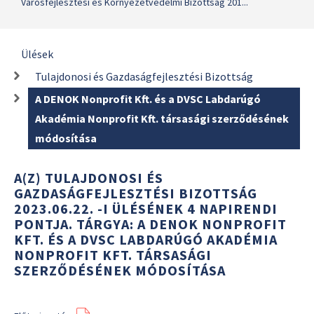
Városfejlesztési és Környezetvédelmi Bizottság 201...
Ülések
Tulajdonosi és Gazdaságfejlesztési Bizottság
A DENOK Nonprofit Kft. és a DVSC Labdarúgó
Akadémia Nonprofit Kft. társasági szerződésének
módosítása
A(Z) TULAJDONOSI ÉS
GAZDASÁGFEJLESZTÉSI BIZOTTSÁG
2023.06.22. -I ÜLÉSÉNEK 4 NAPIRENDI
PONTJA. TÁRGYA: A DENOK NONPROFIT
KFT. ÉS A DVSC LABDARÚGÓ AKADÉMIA
NONPROFIT KFT. TÁRSASÁGI
SZERZŐDÉSÉNEK MÓDOSÍTÁSA