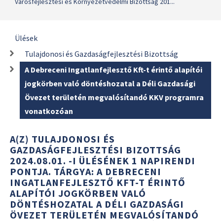
Városfejlesztési és Környezetvédelmi Bizottság 201...
Ülések
Tulajdonosi és Gazdaságfejlesztési Bizottság
A Debreceni Ingatlanfejlesztő Kft-t érintő alapítói
jogkörben való döntéshozatal a Déli Gazdasági
Övezet területén megvalósítandó KKV programra
vonatkozóan
A(Z) TULAJDONOSI ÉS
GAZDASÁGFEJLESZTÉSI BIZOTTSÁG
2024.08.01. -I ÜLÉSÉNEK 1 NAPIRENDI
PONTJA. TÁRGYA: A DEBRECENI
INGATLANFEJLESZTŐ KFT-T ÉRINTŐ
ALAPÍTÓI JOGKÖRBEN VALÓ
DÖNTÉSHOZATAL A DÉLI GAZDASÁGI
ÖVEZET TERÜLETÉN MEGVALÓSÍTANDÓ