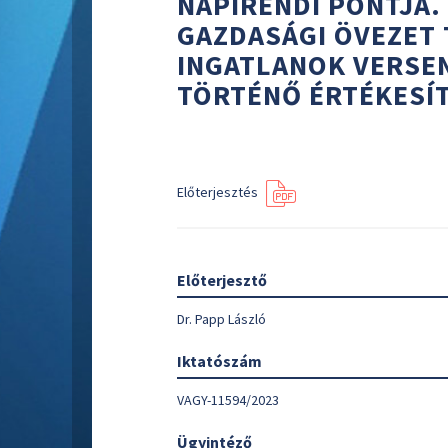
NAPIRENDI PONTJA.
GAZDASÁGI ÖVEZET
INGATLANOK VERSE
TÖRTÉNŐ ÉRTÉKESÍ
Előterjesztés
Előterjesztő
Dr. Papp László
Iktatószám
VAGY-11594/2023
Ügyintéző