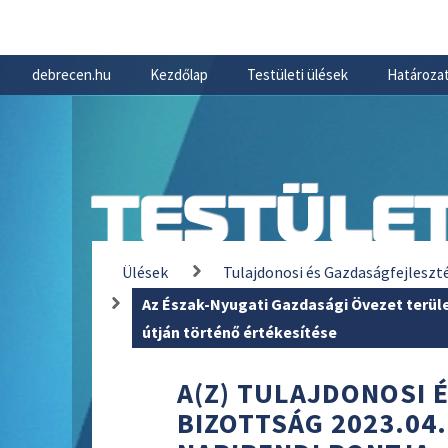
debrecen.hu
Kezdőlap
Testületi ülések
Határozat
TESTÜLET
Ülések
Tulajdonosi és Gazdaságfejleszt
Az Észak-Nyugati Gazdasági Övezet terül
útján történő értékesítése
A(Z) TULAJDONOSI 
BIZOTTSÁG 2023.04.