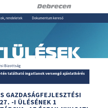
ok, rendeletek
Dokumentum kereső
I ÜLÉSEK
ési Bizottság
etén található ingatlanok versengő ajánlatkérés
ÉS GAZDASÁGFEJLESZTÉSI
27. -I ÜLÉSÉNEK 1