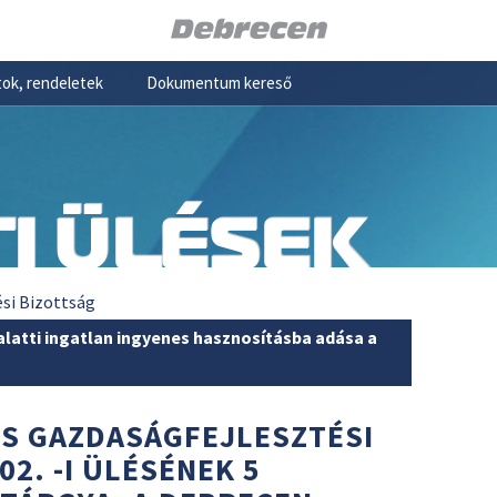
ok, rendeletek
Dokumentum kereső
I ÜLÉSEK
ési Bizottság
alatti ingatlan ingyenes hasznosításba adása a
ÉS GAZDASÁGFEJLESZTÉSI
02. -I ÜLÉSÉNEK 5