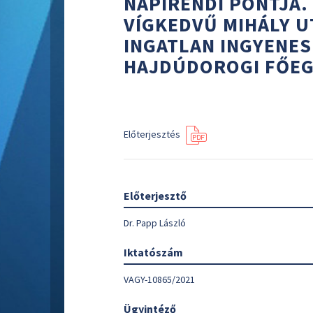
NAPIRENDI PONTJA.
VÍGKEDVŰ MIHÁLY UT
INGATLAN INGYENES
HAJDÚDOROGI FŐEG
Előterjesztés
Előterjesztő
Dr. Papp László
Iktatószám
VAGY-10865/2021
Ügyintéző