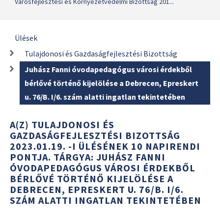
Városfejlesztési és Környezetvédelmi Bizottság 201...
Ülések
Tulajdonosi és Gazdaságfejlesztési Bizottság
Juhász Fanni óvodapedagógus városi érdekből
bérlővé történő kijelölése a Debrecen, Epreskert
u. 76/B. I/6. szám alatti ingatlan tekintetében
A(Z) TULAJDONOSI ÉS
GAZDASÁGFEJLESZTÉSI BIZOTTSÁG
2023.01.19. -I ÜLÉSÉNEK 10 NAPIRENDI
PONTJA. TÁRGYA: JUHÁSZ FANNI
ÓVODAPEDAGÓGUS VÁROSI ÉRDEKBŐL
BÉRLŐVÉ TÖRTÉNŐ KIJELÖLÉSE A
DEBRECEN, EPRESKERT U. 76/B. I/6.
SZÁM ALATTI INGATLAN TEKINTETÉBEN