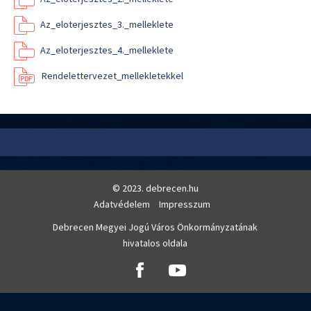
Az_eloterjesztes_3._melleklete
Az_eloterjesztes_4._melleklete
Rendelettervezet_mellekletekkel
© 2023. debrecen.hu
Adatvédelem
Impresszum
Debrecen Megyei Jogú Város Önkormányzatának
hivatalos oldala