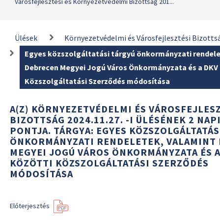
Városfejlesztési és Környezetvédelmi Bizottság 201...
Ülések
Környezetvédelmi és Városfejlesztési Bizotts
Egyes közszolgáltatási tárgyú önkormányzati rendele
Debrecen Megyei Jogú Város Önkormányzata és a DKV Z
Közszolgáltatási Szerződés módosítása
A(Z) KÖRNYEZETVÉDELMI ÉS VÁROSFEJLES
BIZOTTSÁG 2024.11.27. -I ÜLÉSÉNEK 2 NAP
PONTJA. TÁRGYA: EGYES KÖZSZOLGÁLTATÁS
ÖNKORMÁNYZATI RENDELETEK, VALAMINT
MEGYEI JOGÚ VÁROS ÖNKORMÁNYZATA ÉS A
KÖZÖTTI KÖZSZOLGÁLTATÁSI SZERZŐDÉS
MÓDOSÍTÁSA
Előterjesztés