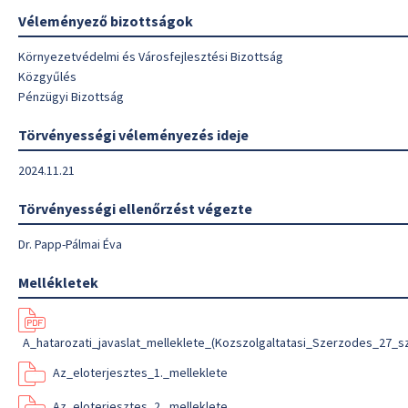
Véleményező bizottságok
Környezetvédelmi és Városfejlesztési Bizottság
Közgyűlés
Pénzügyi Bizottság
Törvényességi véleményezés ideje
2024.11.21
Törvényességi ellenőrzést végezte
Dr. Papp-Pálmai Éva
Mellékletek
A_hatarozati_javaslat_melleklete_(Kozszolgaltatasi_Szerzodes_27_
Az_eloterjesztes_1._melleklete
Az_eloterjesztes_2._melleklete