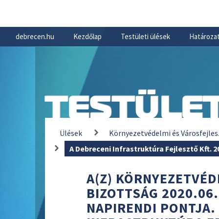
debrecen.hu
Kezdőlap
Testületi ülések
Határozat
TESTÜLET
Ülések
Környezetvédelmi és Városfejles
A Debreceni Infrastruktúra Fejlesztő Kft. 
A(Z) KÖRNYEZETVÉD
BIZOTTSÁG 2020.06.
NAPIRENDI PONTJA.