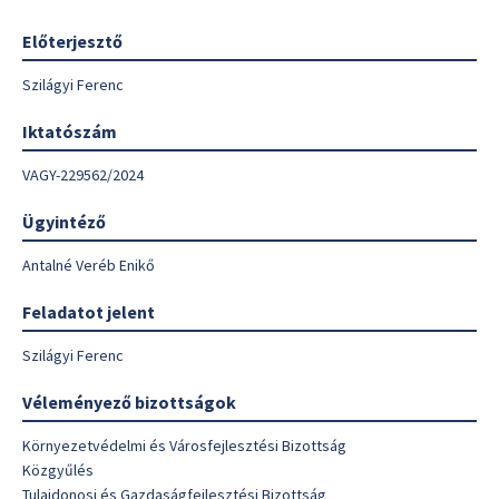
Előterjesztő
Szilágyi Ferenc
Iktatószám
VAGY-229562/2024
Ügyintéző
Antalné Veréb Enikő
Feladatot jelent
Szilágyi Ferenc
Véleményező bizottságok
Környezetvédelmi és Városfejlesztési Bizottság
Közgyűlés
Tulajdonosi és Gazdaságfejlesztési Bizottság