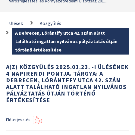
Városfejlesztési és Környezetvédelmi Bizottság 201...
Ülések
Közgyűlés
A Debrecen, Lórántffy utca 42. szám alatt
található ingatlan nyilvános pályáztatás útján
történő értékesítése
A(Z) KÖZGYŰLÉS 2025.01.23. -I ÜLÉSÉNEK
4 NAPIRENDI PONTJA. TÁRGYA: A
DEBRECEN, LÓRÁNTFFY UTCA 42. SZÁM
ALATT TALÁLHATÓ INGATLAN NYILVÁNOS
PÁLYÁZTATÁS ÚTJÁN TÖRTÉNŐ
ÉRTÉKESÍTÉSE
Előterjesztés