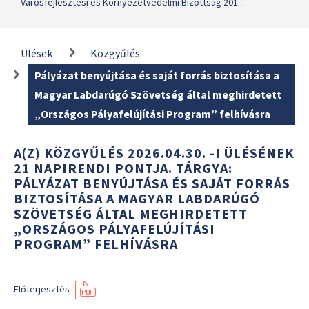
Városfejlesztési és Környezetvédelmi Bizottság 201...
Ülések
Közgyűlés
Pályázat benyújtása és saját forrás biztosítása a
Magyar Labdarúgó Szövetség által meghirdetett
„Országos Pályafelújítási Program” felhívásra
A(Z) KÖZGYŰLÉS 2026.04.30. -I ÜLÉSÉNEK
21 NAPIRENDI PONTJA. TÁRGYA:
PÁLYÁZAT BENYÚJTÁSA ÉS SAJÁT FORRÁS
BIZTOSÍTÁSA A MAGYAR LABDARÚGÓ
SZÖVETSÉG ÁLTAL MEGHIRDETETT
„ORSZÁGOS PÁLYAFELÚJÍTÁSI
PROGRAM” FELHÍVÁSRA
Előterjesztés