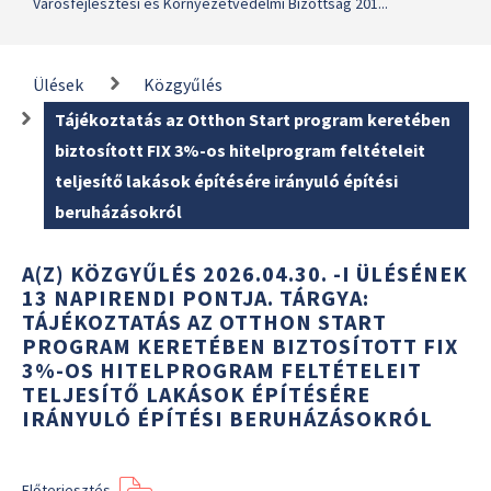
Városfejlesztési és Környezetvédelmi Bizottság 201...
Ülések
Közgyűlés
Tájékoztatás az Otthon Start program keretében
biztosított FIX 3%-os hitelprogram feltételeit
teljesítő lakások építésére irányuló építési
beruházásokról
A(Z) KÖZGYŰLÉS 2026.04.30. -I ÜLÉSÉNEK
13 NAPIRENDI PONTJA. TÁRGYA:
TÁJÉKOZTATÁS AZ OTTHON START
PROGRAM KERETÉBEN BIZTOSÍTOTT FIX
3%-OS HITELPROGRAM FELTÉTELEIT
TELJESÍTŐ LAKÁSOK ÉPÍTÉSÉRE
IRÁNYULÓ ÉPÍTÉSI BERUHÁZÁSOKRÓL
Előterjesztés