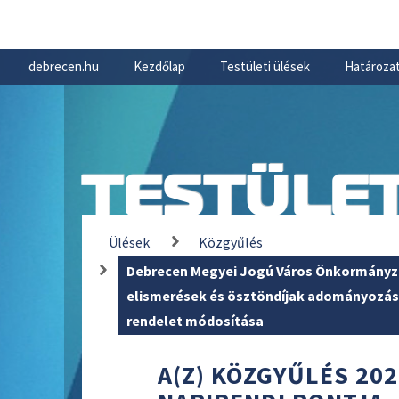
debrecen.hu
Kezdőlap
Testületi ülések
Határozat
TESTÜLET
Ülések
Közgyűlés
Debrecen Megyei Jogú Város Önkormányza
elismerések és ösztöndíjak adományozásár
rendelet módosítása
A(Z) KÖZGYŰLÉS 202