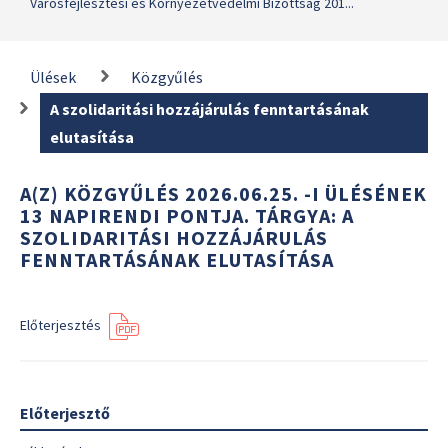
Városfejlesztési és Környezetvédelmi Bizottság 201...
Ülések
Közgyűlés
A szolidaritási hozzájárulás fenntartásának
elutasítása
A(Z) KÖZGYŰLÉS 2026.06.25. -I ÜLÉSÉNEK
13 NAPIRENDI PONTJA. TÁRGYA: A
SZOLIDARITÁSI HOZZÁJÁRULÁS
FENNTARTÁSÁNAK ELUTASÍTÁSA
Előterjesztés
Előterjesztő