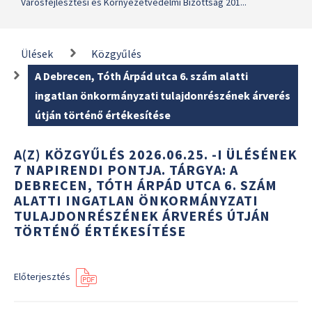
Városfejlesztési és Környezetvédelmi Bizottság 201...
Ülések
Közgyűlés
A Debrecen, Tóth Árpád utca 6. szám alatti
ingatlan önkormányzati tulajdonrészének árverés
útján történő értékesítése
A(Z) KÖZGYŰLÉS 2026.06.25. -I ÜLÉSÉNEK
7 NAPIRENDI PONTJA. TÁRGYA: A
DEBRECEN, TÓTH ÁRPÁD UTCA 6. SZÁM
ALATTI INGATLAN ÖNKORMÁNYZATI
TULAJDONRÉSZÉNEK ÁRVERÉS ÚTJÁN
TÖRTÉNŐ ÉRTÉKESÍTÉSE
Előterjesztés