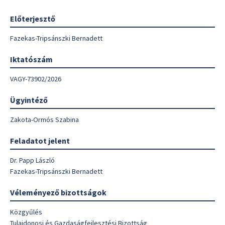
Előterjesztő
Fazekas-Tripsánszki Bernadett
Iktatószám
VAGY-73902/2026
Ügyintéző
Zakota-Ormós Szabina
Feladatot jelent
Dr. Papp László
Fazekas-Tripsánszki Bernadett
Véleményező bizottságok
Közgyűlés
Tulajdonosi és Gazdaságfejlesztési Bizottság