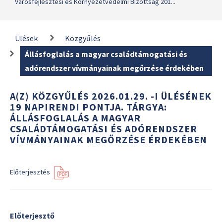
Városfejlesztési és Környezetvédelmi Bizottság 201...
Ülések
Közgyűlés
Állásfoglalás a magyar családtámogatási és
adórendszer vívmányainak megőrzése érdekében
A(Z) KÖZGYŰLÉS 2026.01.29. -I ÜLÉSÉNEK
19 NAPIRENDI PONTJA. TÁRGYA:
ÁLLÁSFOGLALÁS A MAGYAR
CSALÁDTÁMOGATÁSI ÉS ADÓRENDSZER
VÍVMÁNYAINAK MEGŐRZÉSE ÉRDEKÉBEN
Előterjesztés
Előterjesztő