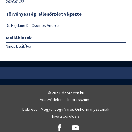
2026.01.22
Törvényességi ellenőrzést végezte
Dr. Hajduné Dr. Csomós Andrea
Mellékletek
Nincs beállítva
© 2023. debrecen.hu
Adatvédelem
Impresszum
Debrecen Megyei Jogú Város Önkormányzatának
hivatalos oldala