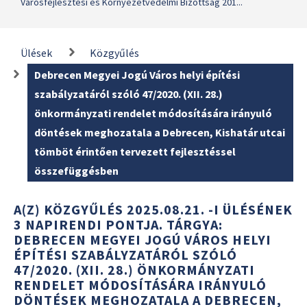
Városfejlesztési és Környezetvédelmi Bizottság 201...
Ülések
Közgyűlés
Debrecen Megyei Jogú Város helyi építési
szabályzatáról szóló 47/2020. (XII. 28.)
önkormányzati rendelet módosítására irányuló
döntések meghozatala a Debrecen, Kishatár utcai
tömböt érintően tervezett fejlesztéssel
összefüggésben
A(Z) KÖZGYŰLÉS 2025.08.21. -I ÜLÉSÉNEK
3 NAPIRENDI PONTJA. TÁRGYA:
DEBRECEN MEGYEI JOGÚ VÁROS HELYI
ÉPÍTÉSI SZABÁLYZATÁRÓL SZÓLÓ
47/2020. (XII. 28.) ÖNKORMÁNYZATI
RENDELET MÓDOSÍTÁSÁRA IRÁNYULÓ
DÖNTÉSEK MEGHOZATALA A DEBRECEN,