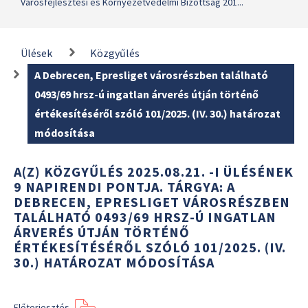
Városfejlesztési és Környezetvédelmi Bizottság 201...
Ülések
Közgyűlés
A Debrecen, Epresliget városrészben található
0493/69 hrsz-ú ingatlan árverés útján történő
értékesítéséről szóló 101/2025. (IV. 30.) határozat
módosítása
A(Z) KÖZGYŰLÉS 2025.08.21. -I ÜLÉSÉNEK
9 NAPIRENDI PONTJA. TÁRGYA: A
DEBRECEN, EPRESLIGET VÁROSRÉSZBEN
TALÁLHATÓ 0493/69 HRSZ-Ú INGATLAN
ÁRVERÉS ÚTJÁN TÖRTÉNŐ
ÉRTÉKESÍTÉSÉRŐL SZÓLÓ 101/2025. (IV.
30.) HATÁROZAT MÓDOSÍTÁSA
Előterjesztés