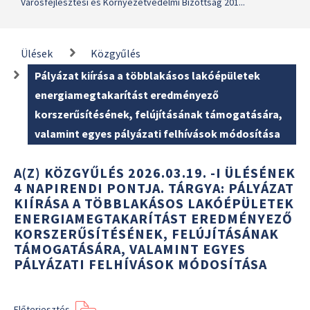
Városfejlesztési és Környezetvédelmi Bizottság 201...
Ülések
Közgyűlés
Pályázat kiírása a többlakásos lakóépületek
energiamegtakarítást eredményező
korszerűsítésének, felújításának támogatására,
valamint egyes pályázati felhívások módosítása
A(Z) KÖZGYŰLÉS 2026.03.19. -I ÜLÉSÉNEK
4 NAPIRENDI PONTJA. TÁRGYA: PÁLYÁZAT
KIÍRÁSA A TÖBBLAKÁSOS LAKÓÉPÜLETEK
ENERGIAMEGTAKARÍTÁST EREDMÉNYEZŐ
KORSZERŰSÍTÉSÉNEK, FELÚJÍTÁSÁNAK
TÁMOGATÁSÁRA, VALAMINT EGYES
PÁLYÁZATI FELHÍVÁSOK MÓDOSÍTÁSA
Előterjesztés