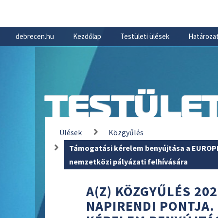
debrecen.hu
Kezdőlap
Testületi ülések
Határozat
TESTÜLET
Ülések
Közgyűlés
Támogatási kérelem benyújtása a EUROPEA
nemzetközi pályázati felhívására
A(Z) KÖZGYŰLÉS 202
NAPIRENDI PONTJA.