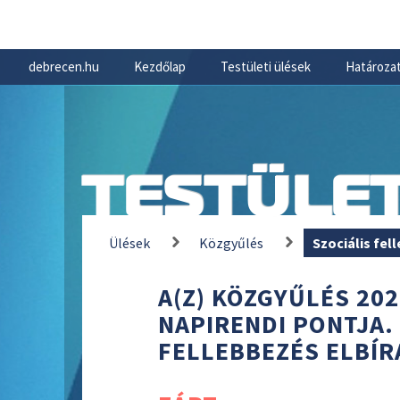
debrecen.hu
Kezdőlap
Testületi ülések
Határozat
TESTÜLET
Ülések
Közgyűlés
Szociális fel
A(Z) KÖZGYŰLÉS 202
NAPIRENDI PONTJA.
FELLEBBEZÉS ELBÍR