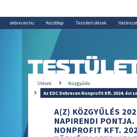
debrecen.hu
Kezdőlap
Testületi ülések
Határozat
TESTÜLET
Ülések
Közgyűlés
Az EDC Debrecen Nonprofit Kft. 2024. évi 
A(Z) KÖZGYŰLÉS 202
NAPIRENDI PONTJA.
NONPROFIT KFT. 202