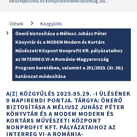
Városfejlesztési és Környezetvédelmi Bizottság 201...
Ülések
Közgyűlés
Önerő biztosítása a Méliusz Juhász Péter
Könyvtár és a MODEM Modern és Kortárs
Művészeti Központ Nonprofit Kft. pályázataihoz
az INTERREG VI-A Románia-Magyarország
Program keretében, valamint a 251/2023. (XI. 30.)
határozat módosítása
A(Z) KÖZGYŰLÉS 2025.05.29. -I ÜLÉSÉNEK
0 NAPIRENDI PONTJA. TÁRGYA: ÖNERŐ
BIZTOSÍTÁSA A MÉLIUSZ JUHÁSZ PÉTER
KÖNYVTÁR ÉS A MODEM MODERN ÉS
KORTÁRS MŰVÉSZETI KÖZPONT
NONPROFIT KFT. PÁLYÁZATAIHOZ AZ
INTERREG VI-A ROMÁNIA-