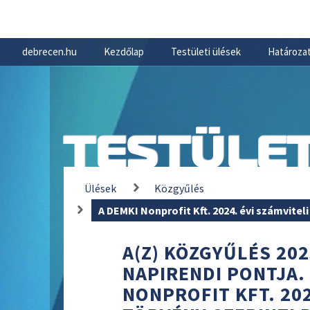
debrecen.hu
Kezdőlap
Testületi ülések
Határozat
TESTÜLET
Ülések
Közgyűlés
A DEMKI Nonprofit Kft. 2024. évi számvitel
A(Z) KÖZGYŰLÉS 202
NAPIRENDI PONTJA.
NONPROFIT KFT. 202