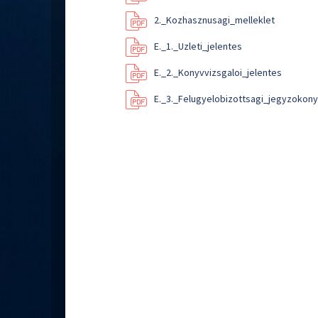
2._Kozhasznusagi_melleklet
E._1._Uzleti_jelentes
E._2._Konyvvizsgaloi_jelentes
E._3._Felugyelobizottsagi_jegyzokon