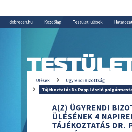
debrecen.hu
Kezdőlap
Testületi ülések
Határozat
TESTÜLET
Ülések
Ügyrendi Bizottság
Tájékoztatás Dr. Papp László polgármest
A(Z) ÜGYRENDI BIZOT
ÜLÉSÉNEK 4 NAPIRE
TÁJÉKOZTATÁS DR. 