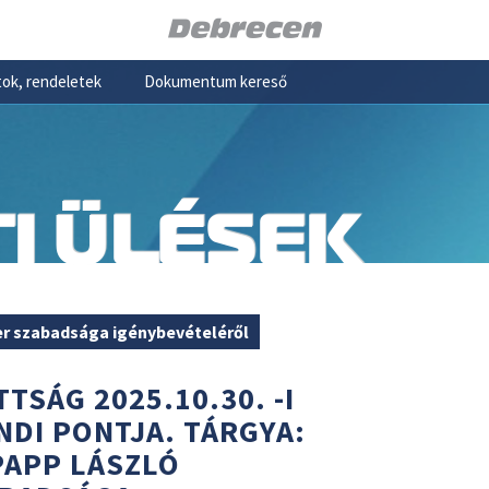
ok, rendeletek
Dokumentum kereső
I ÜLÉSEK
er szabadsága igénybevételéről
TSÁG 2025.10.30. -I
NDI PONTJA. TÁRGYA:
PAPP LÁSZLÓ