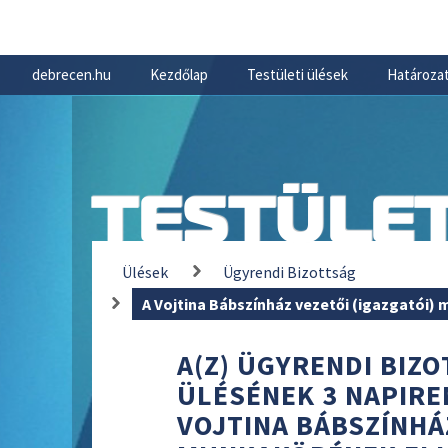
debrecen.hu
Kezdőlap
Testületi ülések
Határozat
TESTÜLET
Ülések
Ügyrendi Bizottság
A Vojtina Bábszínház vezetői (igazgatói)
A(Z) ÜGYRENDI BIZOT
ÜLÉSÉNEK 3 NAPIRE
VOJTINA BÁBSZÍNHÁZ