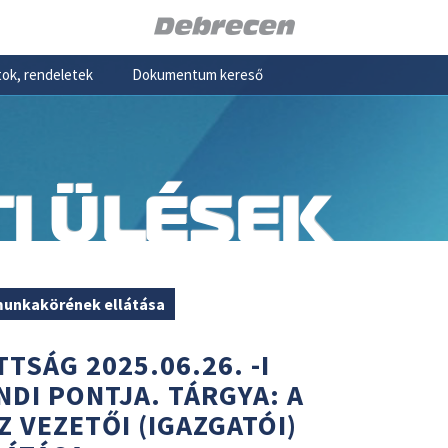
ok, rendeletek
Dokumentum kereső
I ÜLÉSEK
 munkakörének ellátása
TSÁG 2025.06.26. -I
NDI PONTJA. TÁRGYA: A
 VEZETŐI (IGAZGATÓI)