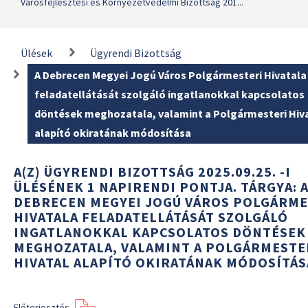
Városfejlesztési és Környezetvédelmi Bizottság 201...
Ülések
Ügyrendi Bizottság
A Debrecen Megyei Jogú Város Polgármesteri Hivatala
feladatellátását szolgáló ingatlanokkal kapcsolatos
döntések meghozatala, valamint a Polgármesteri Hiv
alapító okiratának módosítása
A(Z) ÜGYRENDI BIZOTTSÁG 2025.09.25. -I
ÜLÉSÉNEK 1 NAPIRENDI PONTJA. TÁRGYA: 
DEBRECEN MEGYEI JOGÚ VÁROS POLGÁRME
HIVATALA FELADATELLÁTÁSÁT SZOLGÁLÓ
INGATLANOKKAL KAPCSOLATOS DÖNTÉSEK
MEGHOZATALA, VALAMINT A POLGÁRMESTE
HIVATAL ALAPÍTÓ OKIRATÁNAK MÓDOSÍTÁS
Előterjesztés