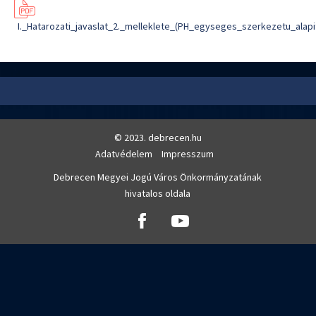
I._Hatarozati_javaslat_2._melleklete_(PH_egyseges_szerkezetu_alapi
© 2023. debrecen.hu
Adatvédelem
Impresszum
Debrecen Megyei Jogú Város Önkormányzatának
hivatalos oldala