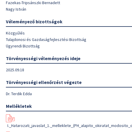
Fazekas-Tripsánszki Bernadett
Nagy István
Véleményező bizottságok
Közgyűlés
Tulajdonosi és Gazdaságfejlesztési Bizottság
Ügyrendi Bizottság
Törvényességi véleményezés ideje
2025.09.18
Törvényességi ellenőrzést végezte
Dr. Terdik Edda
Mellékletek
I._Hatarozati_javaslat_1._melleklete_(PH_alapito_okiratat_modosito_o