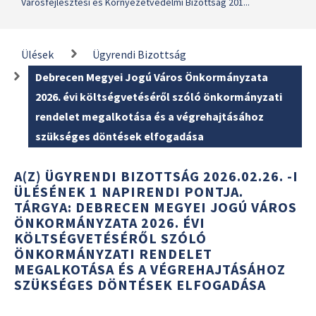
Városfejlesztési és Környezetvédelmi Bizottság 201...
Ülések
Ügyrendi Bizottság
Debrecen Megyei Jogú Város Önkormányzata
2026. évi költségvetéséről szóló önkormányzati
rendelet megalkotása és a végrehajtásához
szükséges döntések elfogadása
A(Z) ÜGYRENDI BIZOTTSÁG 2026.02.26. -I
ÜLÉSÉNEK 1 NAPIRENDI PONTJA.
TÁRGYA: DEBRECEN MEGYEI JOGÚ VÁROS
ÖNKORMÁNYZATA 2026. ÉVI
KÖLTSÉGVETÉSÉRŐL SZÓLÓ
ÖNKORMÁNYZATI RENDELET
MEGALKOTÁSA ÉS A VÉGREHAJTÁSÁHOZ
SZÜKSÉGES DÖNTÉSEK ELFOGADÁSA