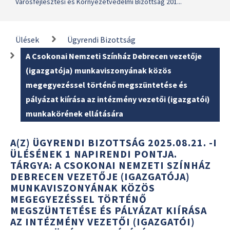
Városfejlesztési és Környezetvédelmi Bizottság 201...
Ülések
Ügyrendi Bizottság
A Csokonai Nemzeti Színház Debrecen vezetője
(igazgatója) munkaviszonyának közös
megegyezéssel történő megszüntetése és
pályázat kiírása az intézmény vezetői (igazgatói)
munkakörének ellátására
A(Z) ÜGYRENDI BIZOTTSÁG 2025.08.21. -I
ÜLÉSÉNEK 1 NAPIRENDI PONTJA.
TÁRGYA: A CSOKONAI NEMZETI SZÍNHÁZ
DEBRECEN VEZETŐJE (IGAZGATÓJA)
MUNKAVISZONYÁNAK KÖZÖS
MEGEGYEZÉSSEL TÖRTÉNŐ
MEGSZÜNTETÉSE ÉS PÁLYÁZAT KIÍRÁSA
AZ INTÉZMÉNY VEZETŐI (IGAZGATÓI)